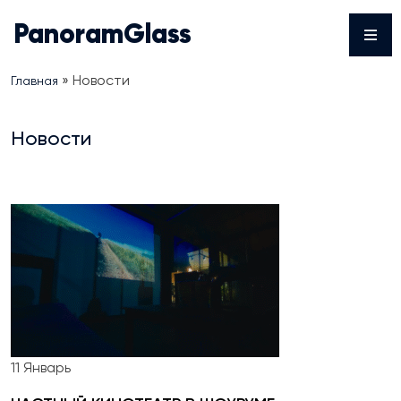
Skip
PanoramGlass
to
content
»
Новости
Главная
Новости
11
Январь