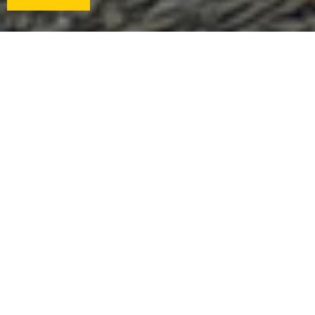
В системе GILIOTINA MONO предусмотрено несколько
вариантов комбинации створок. Всегда одна
статическая внизу и одна или две подвижные сверху.
Очень удобная для заведений HORECA возможность
проветривания помещения даже в тот момент, когда в
нем находятся люди. Для этого просто необходимо
немного опустить верхние створки с помощью пульта.