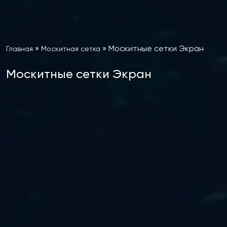
»
»
Москитные сетки Экран
Главная
Москитная сетка
Москитные сетки Экран