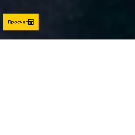
Просчет