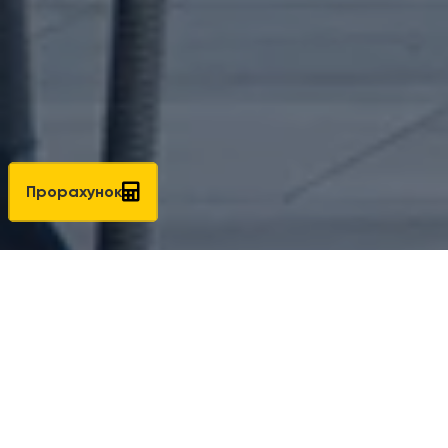
Прорахунок
Існує загальна особливість верхньопідвісних
безпорогових систем - для них потрібен міцний верхній
конструктив прорізу. Тому що стулки пересуваються