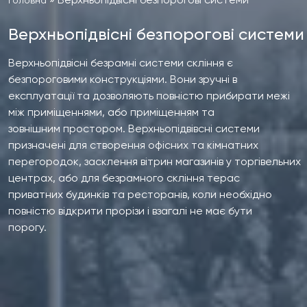
Верхньопідвісні безпорогові системи
Верхньопідвісні безрамні системи скління є
безпороговими конструкціями. Вони зручні в
експлуатації та дозволяють повністю прибирати межі
між приміщеннями, або приміщенням та
зовнішним простором. Верхньопідвівсні системи
призначені для створення офісних та кімнатних
перегородок, засклення вітрин магазинів у торгівельних
центрах, або для безрамного скління терас
приватних будинків та ресторанів, коли необхідно
повністю відкрити прорізи і взагалі не має бути
порогу.