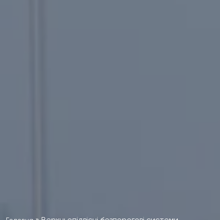
»
Верхньопідвісні безпорогові системи
Головна