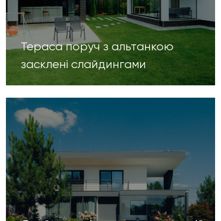
Тераса поруч з альтанкою
засклені слайдингами