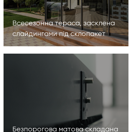
Всесезонна тераса, засклена
слайдингами під склопакет
Безпорогова матова складана