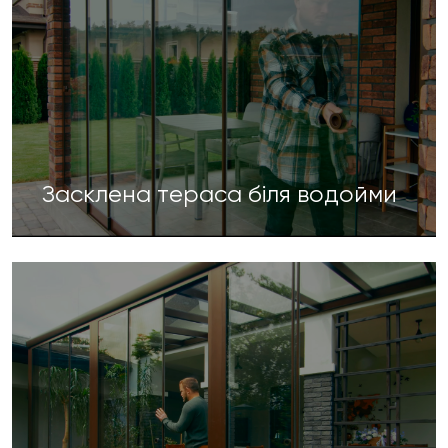
Засклена тераса біля водойми