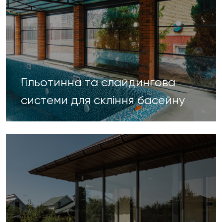
Гільотинна та слайдингова
системи для скління басейну