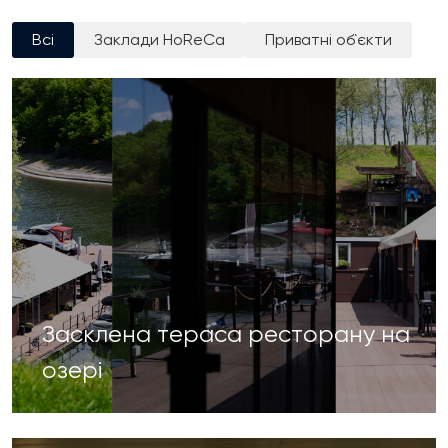
Всі
Заклади HoReCa
Приватні об`єкти
Засклена тераса ресторану на
озері