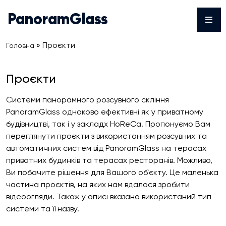
Skip
PanoramGlass
to
content
»
Проєкти
Головна
Проєкти
Системи панорамного розсувного скління
PanoramGlass однаково ефективні як у приватному
будівництві, так і у закладх HoReCa. Пропонуємо Вам
переглянути проєкти з використанням розсувних та
автоматичних систем від PanoramGlass на терасах
приватних будинків та терасах ресторанів. Можливо,
Ви побачите рішення для Вашого об`єкту. Це маленька
частина проєктів, на яких нам вдалося зробити
відеоогляди. Також у описі вказано використаний тип
системи та її назву.