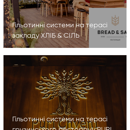
Гільотинні системи на терасі
закладу ХЛІБ & СІЛЬ
Гільотинні системи на терасі
грузинського ресторану PURI