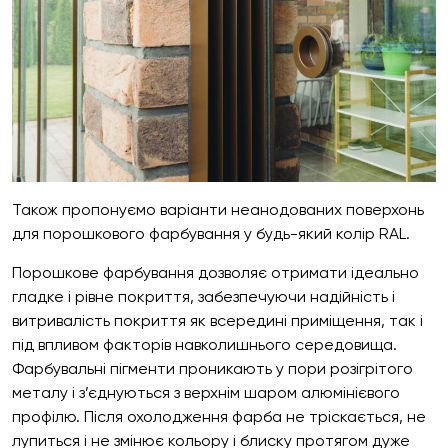
Також пропонуємо варіанти неанодованих поверхонь
для порошкового фарбування у будь-який колір RAL.
Порошкове фарбування дозволяє отримати ідеально
гладке і рівне покриття, забезпечуючи надійність і
витривалість покриття як всередині приміщення, так і
під впливом факторів навколишнього середовища.
Фарбувальні пігменти проникають у пори розігрітого
металу і з’єднуються з верхнім шаром алюмінієвого
профілю. Після охолодження фарба не тріскається, не
лупиться і не змінює кольору і блиску протягом дуже