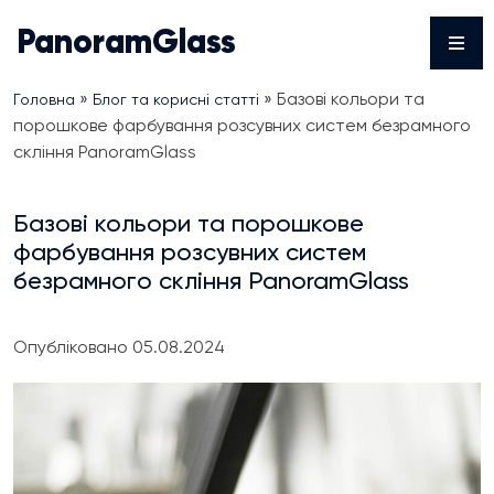
Skip
PanoramGlass
to
content
»
»
Базові кольори та
Головна
Блог та корисні статті
порошкове фарбування розсувних систем безрамного
скління PanoramGlass
Базові кольори та порошкове
фарбування розсувних систем
безрамного скління PanoramGlass
Опубліковано 05.08.2024