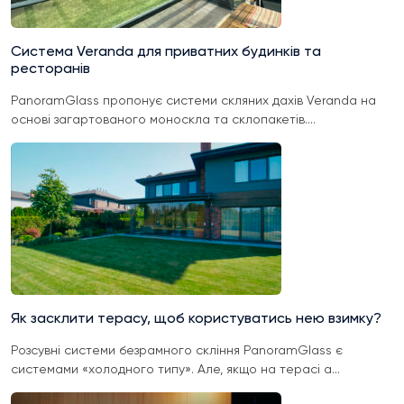
Система Veranda для приватних будинків та
ресторанів
PanoramGlass пропонує системи скляних дахів Veranda на
основі загартованого моноскла та склопакетів....
Як засклити терасу, щоб користуватись нею взимку?
Розсувні системи безрамного скління PanoramGlass є
системами «холодного типу». Але, якщо на терасі а...