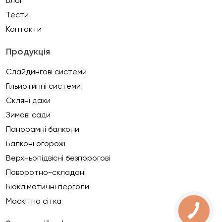
Блог
Тести
Контакти
Продукція
Слайдингові системи
Гільйотинні системи
Скляні дахи
Зимові сади
Панорамні балкони
Балконі огорожі
Верхньопідвісні безпорогові
Поворотно-складані
Біокліматичні перголи
Москітна сітка