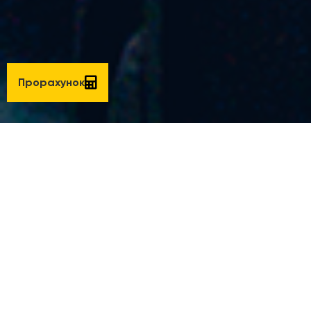
Прорахунок
При склінні тераси системами GILIOTINA, стулки
пересуваються в горизонтальній площині і не
відкриваються всередину приміщення, займаючи
частину простору. Це дозволяє максимально задіяти
площу приміщення та розмістити меблі вздовж лінії