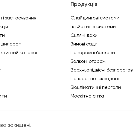
ю
Продукція
ті застосування
Слайдингові системи
кція
Гільйотинні системи
ти
Скляні дахи
 дилером
Зимові сади
активний каталог
Панорамні балкони
Балконі огорожі
и
Верхньопідвісні безпорогові
Поворотно-складані
Біокліматичні перголи
кти
Москітна сітка
ва захищені.