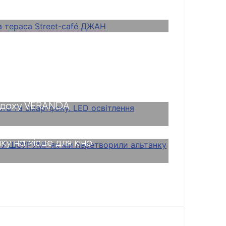
 пульта та смартфону. LED
о даху VERANDA
ТР У ШОУРУМІ: як ми
у на місце для кіно