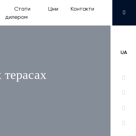
Стати
Ціни
Контакти
дилером
UA
х терасах