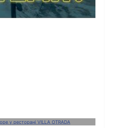
дом на море у ресторані
ціональна тераса Street-