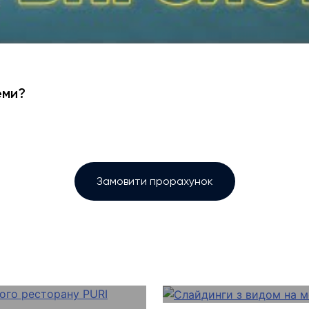
еми?
Замовити прорахунок
Слайдинги з ви
асі грузинського
VILLA OTRADA
довій терасі біля
Зручна та функ