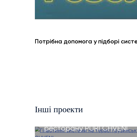
Потрібна допомога у підборі сист
Інші проекти
Гільотинні системи на тер
ресторану PURI CHVENI
Слайдингові системи на ви