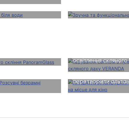
café ДЖАН
рамного скління
Керування світлом з
освітлення скляног
и ні? Розсувні
ПРИВАТНИЙ КІНОТЕА
перетворили альтанк