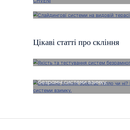
води
Цікаві статті про скління
Якість та тестування систем без
PanoramGlass
Безрамне скління зберігає тепло ч
безрамні системи взимку.