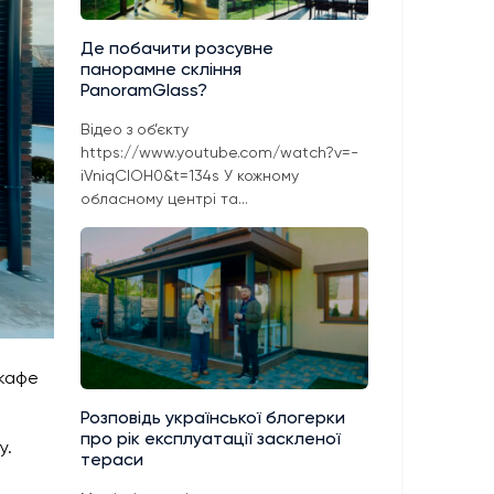
Де побачити розсувне
панорамне скління
PanoramGlass?
Відео з об’єкту
https://www.youtube.com/watch?v=-
iVniqClOH0&t=134s У кожному
обласному центрі та...
 кафе
Розповідь української блогерки
про рік експлуатації заскленої
у.
тераси