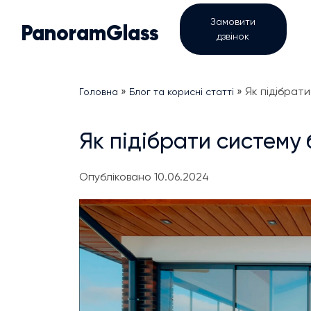
Skip
Замовити
to
PanoramGlass
дзвінок
content
»
»
Як підібрат
Головна
Блог та корисні статті
Як підібрати систему
Опубліковано 10.06.2024