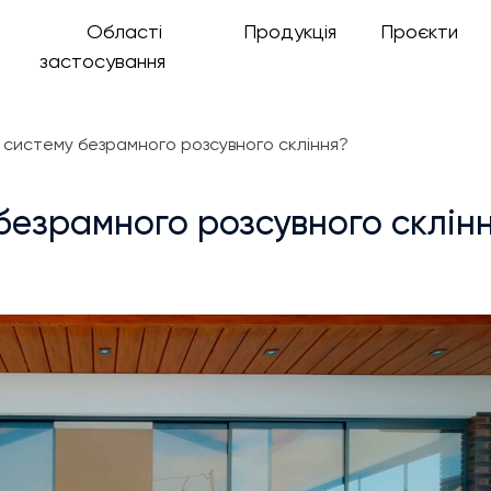
Області
Продукція
Проєкти
застосування
и систему безрамного розсувного скління?
 безрамного розсувного склін