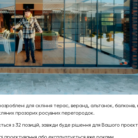
озроблені для скління терас, веранд, альтанок, балконів,
скляних прозорих росувних перегородок.
ться з 32 позицій, завжди буде рішення для Вашого проєкт
пі проєктування або експлуатується вже роками.