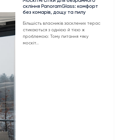
Москітні сітки для безрамного
скління PanoramGlass: комфорт
без комарів, дощу та пилу
Більшість власників засклених терас
стикаються з однією й тією ж
проблемою: Тому питання «яку
москіт...