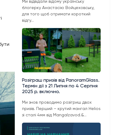
Ми відвідали відому українську
блогерку Анастасію Войцеховську,
для того щоб отримати короткий
і
відгу...
бути
Розіграш призів від PanoramGlass.
Термін дії з 21 Липня по 4 Серпня
2025 р. включно.
Ми знов проводимо розігриш двох
призів. Перший – крутий мангал Helios
зі сталі 4мм від Mangalzavod.&...