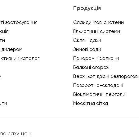
ю
Продукція
ті застосування
Слайдингові системи
кція
Гільйотинні системи
ти
Скляні дахи
 дилером
Зимові сади
активний каталог
Панорамні балкони
Балконі огорожі
и
Верхньопідвісні безпорогові
Поворотно-складані
Біокліматичні перголи
кти
Москітна сітка
ва захищені.