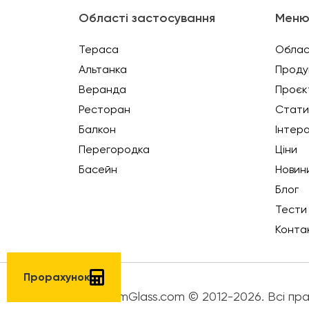
Області застосування
Мен
Тераса
Облас
Альтанка
Проду
Веранда
Проєк
Ресторан
Стати
Балкон
Інтер
Перегородка
Ціни
Басейн
Новин
Блог
Тести
Конта
Прорахунок
PanoramGlass.com © 2012-2026. Всі пра