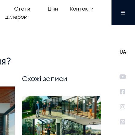
Стати
Ціни
Контакти
дилером
UA
ня?
Схожі записи