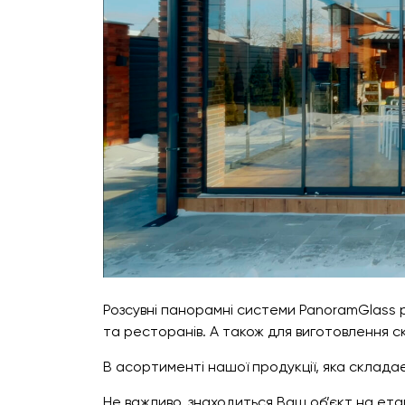
Розсувні панорамні системи PanoramGlass р
та ресторанів. А також для виготовлення 
В асортименті нашої продукції, яка складає
Не важливо, знаходиться Ваш об’єкт на ета