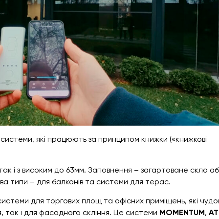
истеми, які працюють за принципом книжки («книжкові
 так і з високим до 63мм. Заповнення – загартоване скло а
ва типи – для балконів та системи для терас.
системи для торгових площ та офісних приміщень, які чудо
, так і для фасадного скління. Це системи
MOMENTUM
,
AT