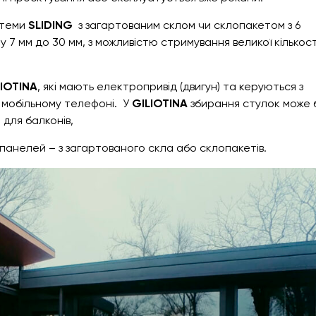
стеми
SLIDING
з загартованим склом чи склопакетом з 6
у 7 мм до 30 мм, з можливістю стримування великої кількост
LIOTINA
, які мають електропривід (двигун) та керуються з
 мобільному телефоні. У
GILIOTINA
збирання стулок може 
и для балконів,
 панелей – з загартованого скла або склопакетів.